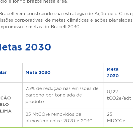
dio e longo prazos nessa área.
Bracell vem construindo sua estratégia de Ação pelo Clima 
issões corporativas, de metas climáticas e ações planejada
mpromisso e metas do Bracell 2030.
etas 2030
Meta
ilar
Meta 2030
2030
75% de redução nas emissões de
0,122
carbono por tonelada de
AÇÃO
tCO
2
e/adt
produto
ELO
LIMA
25 MtCO₂e removidos da
25
atmosfera entre 2020 e 2030
MtCO
2
e