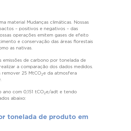
ma material Mudanças climáticas. Nossas
actos – positivos e negativos – das
Nossas operações emitem gases de efeito
imento e conservação das áreas florestais
omo as nativas.
s emissões de carbono por tonelada de
realizar a comparação dos dados medidos.
os remover 25 MtCO
e da atmosfera
2
.
o ano com 0,151 tCO
e/adt e tendo
2
ados abaixo:
por tonelada de produto em