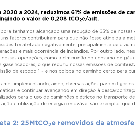
 2020 a 2024, reduzimos 61% de emissões de ca
ingindo o valor de 0,208 tCO
e/adt.
2
bora tenhamos alcançado uma redução de 63% de nossas em
guns fatores contribuíram para que não fosse atingida a m
issões foi afetada negativamente, principalmente pelo au
erações e mais ocorrência de incêndios. Por outro lado, nes
 nossas operações, como a diminuição no consumo de gás n
s gaseificadores, o que reduziu nossas emissões de combust
issão de escopo 1 – e nos coloca no caminho certo para cu
tamos implementando, ainda, diversas ações para mitigar o
imáticas e continuar avançando em direção à descarbonizaç
alizados para o uso de caminhões elétricos no transporte de 
ração e utilização de energia renovável são exemplos que d
eta 2: 25MtCO
e removidos da atmosfe
2