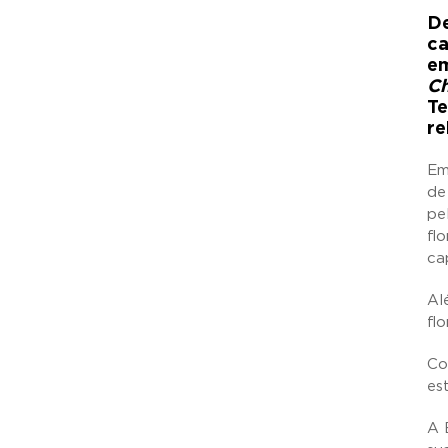
De
ca
em
Ch
Te
re
Em
de
pe
fl
ca
Al
flo
Co
es
A 