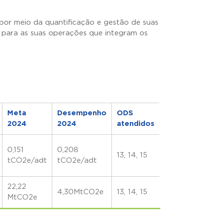
por meio da quantificação e gestão de suas
s para as suas operações que integram os
Meta
Desempenho
ODS
2024
2024
atendidos
0,151
0,208
13, 14, 15
tCO
2
e/adt
tCO
2
e/adt
22,22
4,30MtCO
2
e
13, 14, 15
MtCO
2
e