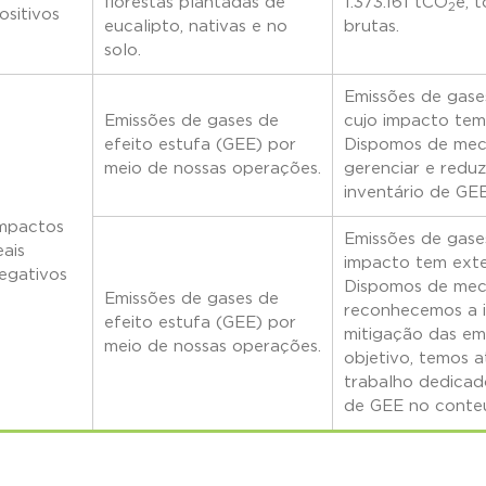
florestas plantadas de
1.373.161 tCO
e, 
2
ositivos
eucalipto, nativas e no
brutas.
solo.
Emissões de gases
Emissões de gases de
cujo impacto tem 
efeito estufa (GEE) por
Dispomos de meca
meio de nossas operações.
gerenciar e reduz
inventário de G
mpactos
Emissões de gase
eais
impacto tem exte
egativos
Dispomos de meca
Emissões de gases de
reconhecemos a i
efeito estufa (GEE) por
mitigação das em
meio de nossas operações.
objetivo, temos 
trabalho dedica
de GEE no cont