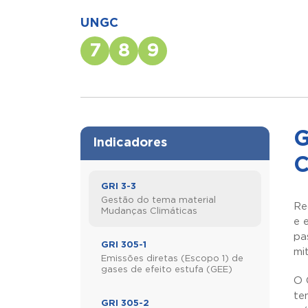
UNGC
7
8
9
G
Indicadores
C
GRI 3-3
Gestão do tema material
Re
Mudanças Climáticas
e 
pa
GRI 305-1
mi
Emissões diretas (Escopo 1) de
gases de efeito estufa (GEE)
O 
te
GRI 305-2