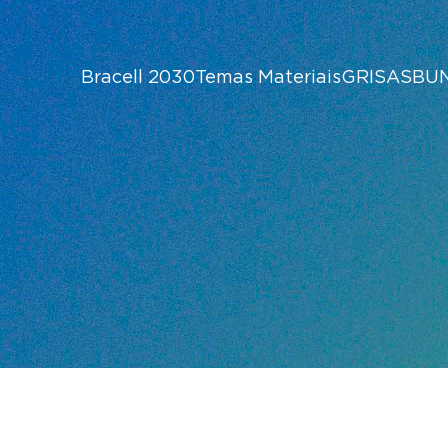
Bracell 2030
Temas Materiais
GRI
SASB
U