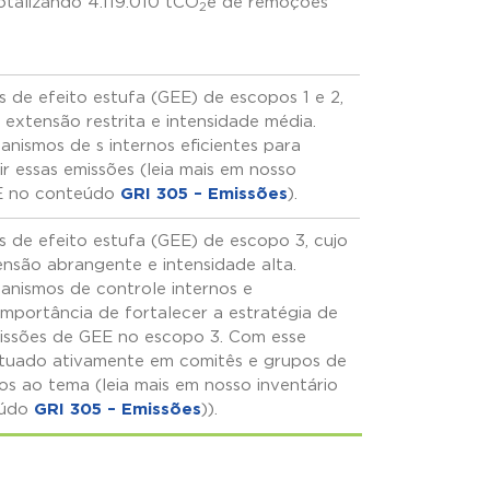
totalizando 4.119.010 tCO
e de remoções
2
 de efeito estufa (GEE) de escopos 1 e 2,
extensão restrita e intensidade média.
nismos de s internos eficientes para
ir essas emissões (leia mais em nosso
EE no conteúdo
GRI 305 – Emissões
).
s de efeito estufa (GEE) de escopo 3, cujo
nsão abrangente e intensidade alta.
nismos de controle internos e
mportância de fortalecer a estratégia de
issões de GEE no escopo 3. Com esse
atuado ativamente em comitês e grupos de
dos ao tema
(leia mais em nosso inventário
eúdo
GRI 305 – Emissões
)
).