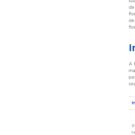
su
de
fl
de
fl
I
A 
ma
pe
se
I
I
r