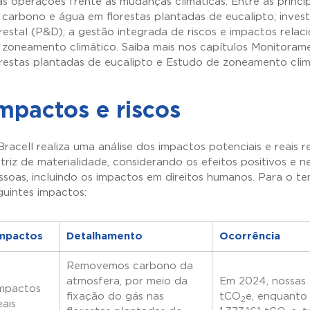
as operações frente às mudanças climáticas. Entre as princi
 carbono e água em florestas plantadas de eucalipto; inve
orestal (P&D); a gestão integrada de riscos e impactos relac
 zoneamento climático. Saiba mais nos capítulos Monitora
orestas plantadas de eucalipto e Estudo de zoneamento clim
mpactos e riscos
Bracell realiza uma análise dos impactos potenciais e reais 
triz de materialidade, considerando os efeitos positivos e 
ssoas, incluindo os impactos em direitos humanos. Para o te
guintes impactos:
mpactos
Detalhamento
Ocorrência
Removemos carbono da
atmosfera, por meio da
Em 2024, nossas 
mpactos
fixação do gás nas
tCO
e, enquanto
2
eais