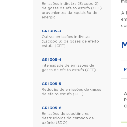
mé
Emissões indiretas (Escopo 2)
de gases de efeito estufa (GEE)
provenientes da aquisição de
A 
energia
em
co
GRI 305-3
Outras emissões indiretas
(Escopo 3) de gases de efeito
M
estufa (GEE)
GRI 305-4
Intensidade de emissões de
P
gases de efeito estufa (GEE)
GRI 305-5
Redução de emissões de gases
de efeito estufa (GEE)
P
C
GRI 305-6
Emissões de substâncias
destruidoras da camada de
ozônio (SDO)