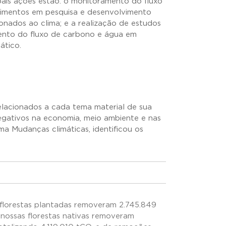
pais ações estão: o monitoramento do fluxo
stimentos em pesquisa e desenvolvimento
ionados ao clima; e a realização de estudos
mento do fluxo de carbono e água em
ático.
relacionados a cada tema material de sua
negativos na economia, meio ambiente e nas
ma Mudanças climáticas, identificou os
florestas plantadas removeram 2.745.849
 nossas florestas nativas removeram