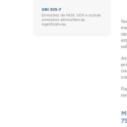
GRI 305-7
Emissões de NOX, SOX e outras
emissões atmosféricas
No
significativas
me
op
es
so
At
pr
Is
co
Pa
re
M
7