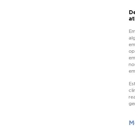
De
at
Em
al
em
op
em
no
em
Es
cl
re
ge
M