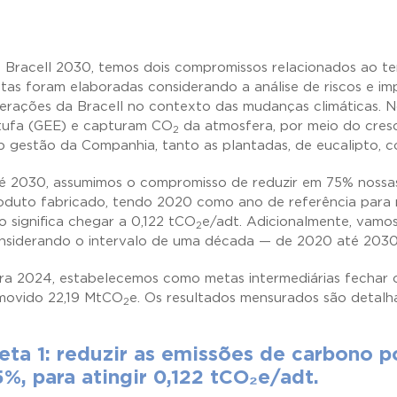
 Bracell 2030, temos dois compromissos relacionados ao te
tas foram elaboradas considerando a análise de riscos e imp
erações da Bracell no contexto das mudanças climáticas. 
tufa (GEE) e capturam CO
da atmosfera, por meio do cresc
2
b gestão da Companhia, tanto as plantadas, de eucalipto, c
é 2030, assumimos o compromisso de reduzir em 75% nossa
oduto fabricado, tendo 2020 como ano de referência para 
so significa chegar a 0,122 tCO
e/adt. Adicionalmente, vam
2
nsiderando o intervalo de uma década — de 2020 até 2030
ra 2024, estabelecemos como metas intermediárias fechar 
movido 22,19 MtCO
e. Os resultados mensurados são detalh
2
eta 1: reduzir as emissões de carbono 
5%, para atingir 0,122 tCO₂e/adt.