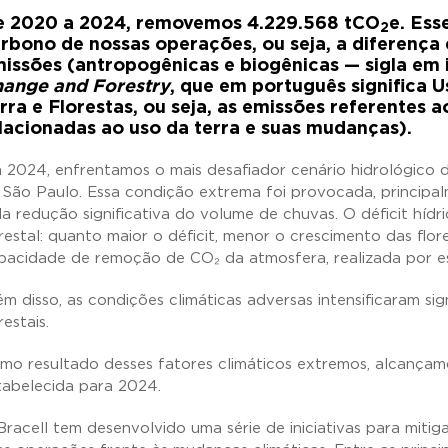
 2020 a 2024, removemos 4.229.568 tCO
e. Ess
2
rbono de nossas operações, ou seja, a diferença 
issões (antropogênicas e biogênicas — sigla em 
ange and Forestry
, que em português significa 
rra e Florestas, ou seja, as emissões referentes 
lacionadas ao uso da terra e suas mudanças).
 2024, enfrentamos o mais desafiador cenário hidrológico d
 São Paulo. Essa condição extrema foi provocada, principa
la redução significativa do volume de chuvas. O déficit híd
orestal: quanto maior o déficit, menor o crescimento das fl
pacidade de remoção de CO₂ da atmosfera, realizada por es
ém disso, as condições climáticas adversas intensificaram si
restais.
mo resultado desses fatores climáticos extremos, alcanç
tabelecida para 2024.
Bracell tem desenvolvido uma série de iniciativas para mitig