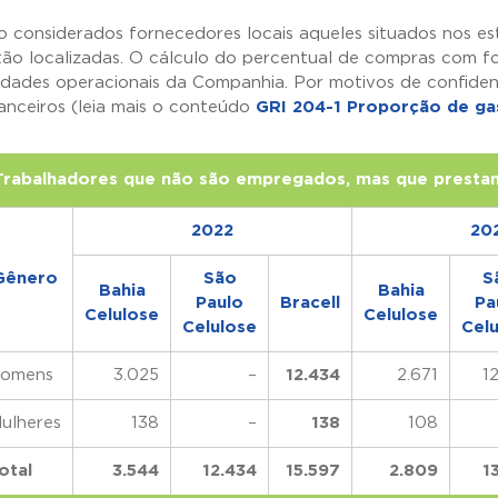
o considerados fornecedores locais aqueles situados nos e
tão localizadas. O cálculo do percentual de compras com fo
idades operacionais da Companhia. Por motivos de confidenc
nanceiros (leia mais o conteúdo
GRI 204-1 Proporção de ga
Trabalhadores que não são empregados, mas que prestam
2022
20
Gênero
São
S
Bahia
Bahia
Paulo
Bracell
Pa
Celulose
Celulose
Celulose
Cel
omens
3.025
–
12.434
2.671
1
ulheres
138
–
138
108
otal
3.544
12.434
15.597
2.809
1