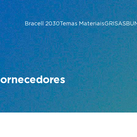
Bracell 2030
Temas Materiais
GRI
SASB
U
fornecedores