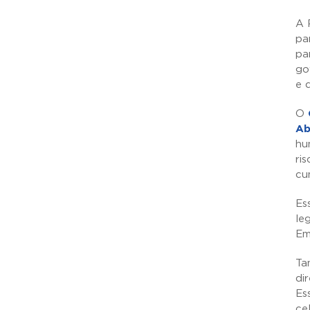
A 
pa
pa
go
e 
O
Ab
hu
ri
cu
Es
le
Em
Ta
di
Es
ce