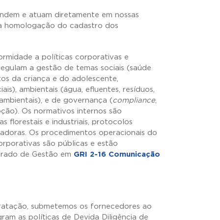
endem e atuam diretamente em nossas
 na homologação do cadastro dos
rmidade a políticas corporativas e
egulam a gestão de temas sociais (saúde
itos da criança e do adolescente,
ais), ambientais (água, efluentes, resíduos,
 ambientais), e de governança (
compliance
,
upção). Os normativos internos são
 florestais e industriais, protocolos
tadoras. Os procedimentos operacionais do
orporativas são públicas e estão
egrado de Gestão em
GRI 2-16 Comunicação
tratação, submetemos os fornecedores ao
gram as políticas de Devida Diligência de