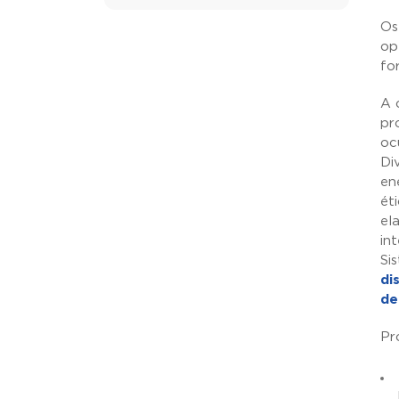
Os
op
fo
A 
pr
oc
Di
en
ét
el
in
Si
di
de
Pr