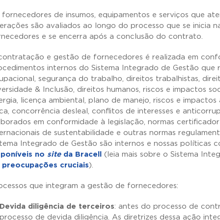
 fornecedores de insumos, equipamentos e serviços que at
erações são avaliados ao longo do processo que se inicia
rnecedores e se encerra após a conclusão do contrato.
contratação e gestão de fornecedores é realizada em confo
ocedimentos internos do Sistema Integrado de Gestão que r
upacional, segurança do trabalho, direitos trabalhistas, dire
versidade & Inclusão, direitos humanos, riscos e impactos soci
ergia, licença ambiental, plano de manejo, riscos e impactos
ica, concorrência desleal, conflitos de interesses e anticorr
aborados em conformidade à legislação, normas certificadoras
ternacionais de sustentabilidade e outras normas regulamen
stema Integrado de Gestão são internos e nossas políticas c
sponíveis no
site
da Bracell
(leia mais sobre o Sistema Int
 preocupações cruciais
).
ocessos que integram a gestão de fornecedores:
Devida diligência de terceiros
: antes do processo de con
processo de devida diligência. As diretrizes dessa ação inte