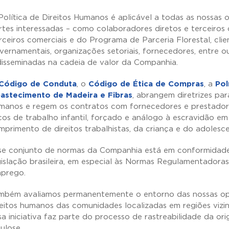
Política de Direitos Humanos é aplicável a todas as nossas
rtes interessadas – como colaboradores diretos e terceiros
rceiros comerciais e do Programa de Parceria Florestal, clien
vernamentais, organizações setoriais, fornecedores, entre ou
disseminadas na cadeia de valor da Companhia.
Código de Conduta
, o
Código de Ética de Compras
, a
Pol
astecimento de Madeira e Fibras
, abrangem diretrizes par
manos e regem os contratos com fornecedores e prestador
scos de trabalho infantil, forçado e análogo à escravidão em
mprimento de direitos trabalhistas, da criança e do adolesce
se conjunto de normas da Companhia está em conformidade à
gislação brasileira, em especial às Normas Regulamentadoras
prego.
mbém avaliamos permanentemente o entorno das nossas oper
reitos humanos das comunidades localizadas em regiões vizin
sa iniciativa faz parte do processo de rastreabilidade da o
lulose.