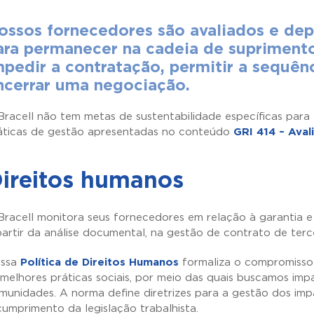
ossos fornecedores são avaliados e d
ara permanecer na cadeia de supriment
mpedir a contratação, permitir a sequê
ncerrar uma negociação.
Bracell não tem metas de sustentabilidade específicas para
áticas de gestão apresentadas no conteúdo
GRI 414 – Aval
ireitos humanos
Bracell monitora seus fornecedores em relação à garantia e 
partir da análise documental, na gestão de contrato de terc
ssa
Política de Direitos Humanos
formaliza o compromisso
 melhores práticas sociais, por meio das quais buscamos imp
munidades. A norma define diretrizes para a gestão dos im
cumprimento da legislação trabalhista.