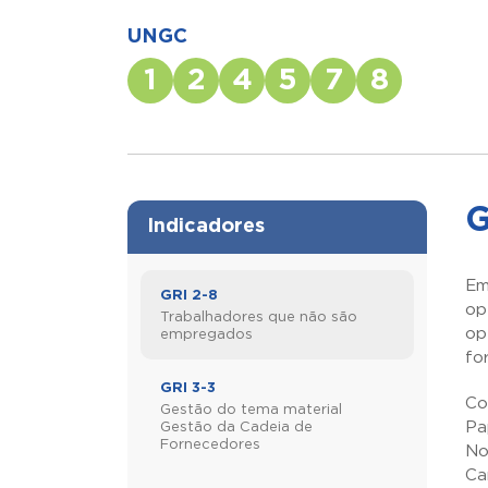
UNGC
1
2
4
5
7
8
G
Indicadores
Em
GRI 2-8
op
Trabalhadores que não são
op
empregados
fo
GRI 3-3
Co
Gestão do tema material
Pa
Gestão da Cadeia de
Fornecedores
No
Ca