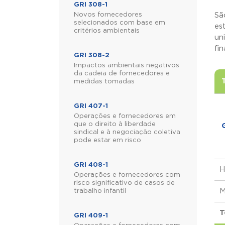
GRI 308-1
Novos fornecedores
Sã
selecionados com base em
es
critérios ambientais
un
fi
GRI 308-2
Impactos ambientais negativos
da cadeia de fornecedores e
medidas tomadas
GRI 407-1
Operações e fornecedores em
que o direito à liberdade
sindical e à negociação coletiva
pode estar em risco
GRI 408-1
H
Operações e fornecedores com
risco significativo de casos de
M
trabalho infantil
T
GRI 409-1