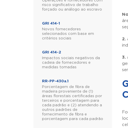
Operações e fornecedores com
risco significativo de trabalho
forçado ou análogo ao escravo
No
ár
GRI 414-1
se
Novos fornecedores
selecionados com base em
critérios sociais
2.
a
in
GRI 414-2
3.
a
Impactos sociais negativos da
cadeia de fornecedores e
ge
medidas tomadas
se
RR-PP-430a.1
G
Porcentagem de fibra de
madeira proveniente de (1)
C
áreas florestais certificadas por
terceiros e porcentagem para
cada padrão e (2) atendendo a
outros padrões de
Fo
fornecimento de fibra e
lo
porcentagem para cada padrão
ce