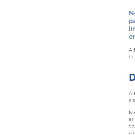
N
p
i
e
A 
pr
D
A 
a 
No
as
co
o 