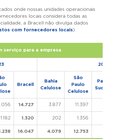
stados onde nossas unidades operacionais
rnecedores locais considera todas as
ialidade, a Bracell não divulga dados
stos com fornecedores locais
).
 serviço para a empresa
23
2024
ão
São
Bahia
Papéis
Papéi
ulo
Bracell
Paulo
Celulose
Sudeste
Nordes
ulose
Celulose
2.056
14.727
3.877
11.397
502
1.182
1.320
202
1.356
16
3.238
16.047
4.079
12.753
518
5.